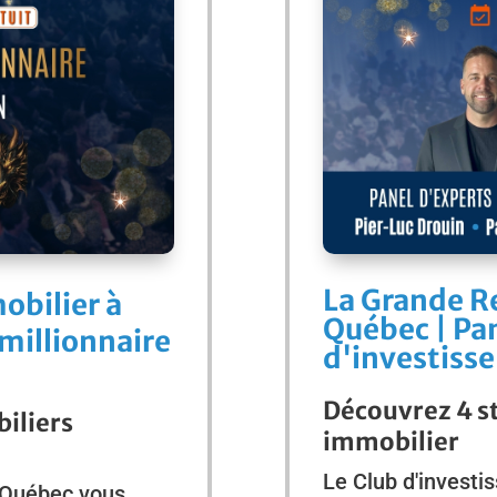
La Grande Re
obilier à
Québec | Pan
imillionnaire
d'investiss
Découvrez 4 s
iliers
immobilier
Le Club d'investi
u Québec vous