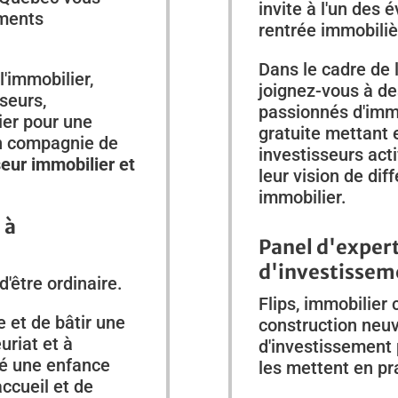
invite à l'un des
ements
rentrée immobili
Dans le cadre de 
'immobilier,
joignez-vous à de
seurs,
passionnés d'imm
ier pour une
gratuite mettant 
en compagnie de
investisseurs acti
seur immobilier et
leur vision de di
immobilier.
 à
Panel d'expert
d'investissem
'être ordinaire.
Flips, immobilier
e et de bâtir une
construction neuv
uriat et à
d'investissement 
rsé une enfance
les mettent en pr
accueil et de