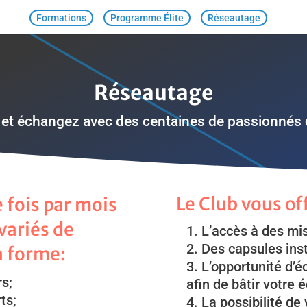
Formations
Programme Élite
Réseautage
Réseautage
et échangez avec des centaines de passionnés 
Le Club vous of
e fois par mois
variés de
L’accès à des mi
Des capsules ins
a forme:
L’opportunité d’é
rs;
afin de bâtir votre 
ts;
La possibilité de