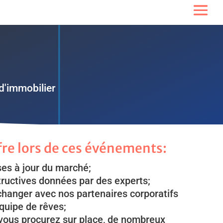
d'immobilier
fre lors de ces événements:
ses à jour du marché;
tructives données par des experts;
changer avec nos partenaires corporatifs
équipe de rêves;
 vous procurez sur place, de nombreux