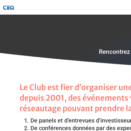
Rencontrez 
Le Club est fier d’organiser un
depuis 2001, des événements 
réseautage pouvant prendre l
De panels et d’entrevues d’investisseu
De conférences données par des exper