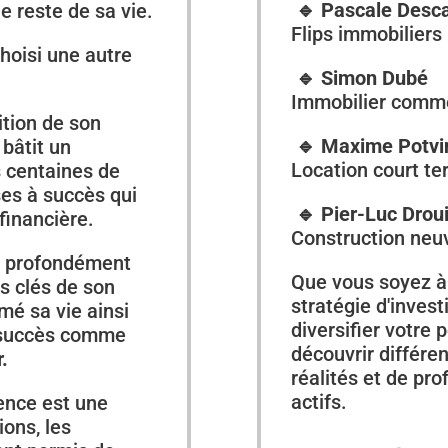
🔹
Pascale Desca
e reste de sa vie.
Flips immobiliers
choisi une autre
🔹
Simon Dubé
Immobilier comme
ition de son
🔹
Maxime Potvi
 bâtit un
Location court t
s centaines de
ses à succès qui
🔹
Pier-Luc Drou
financière.
Construction neu
t profondément
Que vous soyez à
s clés de son
stratégie d'inves
mé sa vie ainsi
diversifier votre 
n succès comme
découvrir différe
.
réalités et de pro
actifs.
rence est une
ions, les