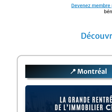
Devenez membre p
bén
Découvr
📍 Montréal