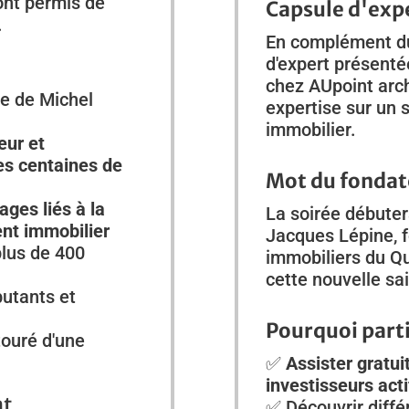
 ont permis de
Capsule d'exp
.
En complément du
d'expert présenté
chez AUpoint archi
ce de Michel
expertise sur un 
immobilier.
eur et
es centaines de
Mot du fondat
ages liés à la
La soirée débute
ent immobilier
Jacques Lépine, f
lus de 400
immobiliers du Qu
cette nouvelle sai
utants et
Pourquoi part
touré d'une
✅
Assister gratu
investisseurs acti
nt
✅ Découvrir diffé