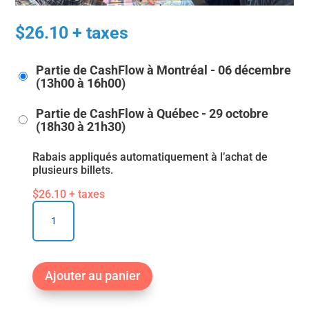
$
26.10
+ taxes
Partie de CashFlow à Montréal - 06 décembre
(13h00 à 16h00)
Partie de CashFlow à Québec - 29 octobre
(18h30 à 21h30)
Rabais appliqués automatiquement à l’achat de
plusieurs billets.
$
26.10
+ taxes
quantité
de
Parties
de
Cashflow
Ajouter au panier