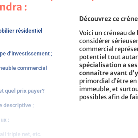
ndra :
Découvrez ce crénea
bilier résidentiel
Voici un créneau de
considérer sérieuse
commercial représen
pe d’investissement ;
potentiel tout autan
spécialisation a ses
mmeuble commercial
connaître avant d’y
primordial d’être en
immeuble, et surtou
t quel prix payer?
possibles afin de fa
e descriptive ;
ux :
il triple net, etc.