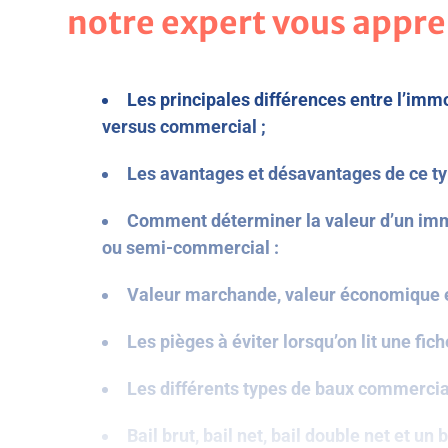
notre expert vous appre
Les principales différences entre l’immo
versus commercial ;
Les avantages et désavantages de ce ty
Comment déterminer la valeur d’un i
ou semi-commercial :
Valeur marchande, valeur économique e
Les pièges à éviter lorsqu’on lit une fich
Les différents types de baux commercia
Bail brut, bail net, bail double net et un ba