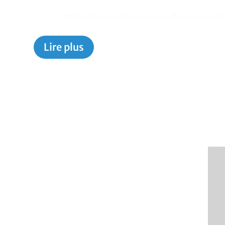
Un bail enregistré ou non : Pourquoi et qu
Le financement commercial, comment pr
Lire plus
Que fait-on avec des locaux vacants lors
Les ratios importants à considérer (MR
Les taux de vacances, période d’amort
fonds ;
La surtaxe pour les non-résidentiels ;
La récupération de dépenses ;
Et bien d’autres sujets!
Cette formation pourrait vous être crédit