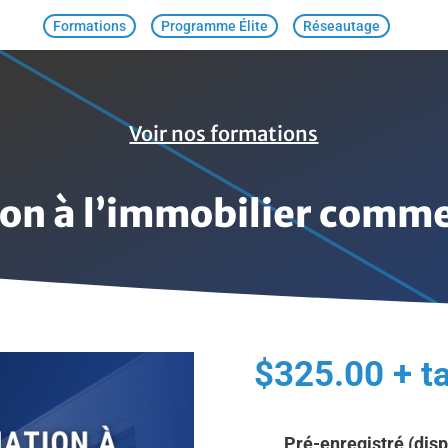
Formations
Programme Élite
Réseautage
Voir nos formations
ion à l’immobilier comme
$
325.00
+ t
Pré-enregistré (disp