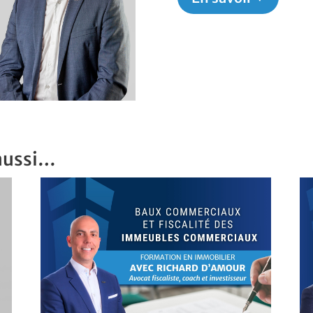
lub Select
aussi…