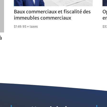
Baux commerciaux et fiscalité des
O
immeubles commerciaux
e
$
149.95
+ taxes
$
3
à