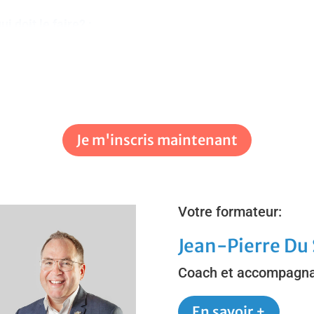
i doit le faire? ;
éparer son dossier ;
 d’un achat? ;
N, TGA) ;
Je m'inscris maintenant
issement, mise de
Votre formateur:
Jean-Pierre Du 
Coach et accompagna
ée si vous optez
En savoir +