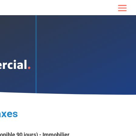
rcial
axes
onible 90 jours) - Immobilier