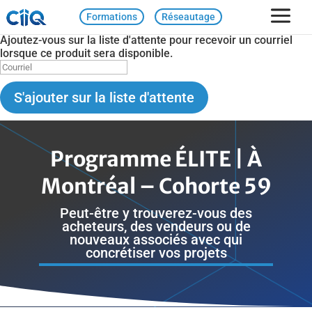
Formations
Réseautage
Ajoutez-vous sur la liste d'attente pour recevoir un courriel
lorsque ce produit sera disponible.
Ajoutez
votre
adresse
S'ajouter sur la liste d'attente
courriel
pour
rejoindre
la
Programme ÉLITE | À
liste
d'attente
Montréal – Cohorte 59
de
cette
Peut-être y trouverez-vous des
formation.
acheteurs, des vendeurs ou de
nouveaux associés avec qui
concrétiser vos projets