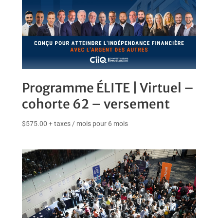
t
t
e
f
o
r
m
a
t
Programme ÉLITE | Virtuel –
i
o
cohorte 62 – versement
n
.
$
575.00
+ taxes
/ mois pour 6 mois