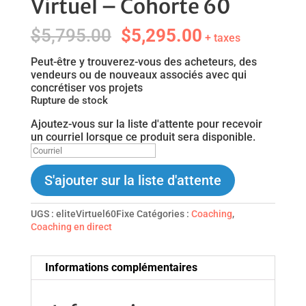
Virtuel – Cohorte 60
Le
Le
$
5,795.00
$
5,295.00
+ taxes
prix
prix
initial
actuel
Peut-être y trouverez-vous des acheteurs, des
était :
est :
vendeurs ou de nouveaux associés avec qui
$5,795.00.
$5,295.00.
concrétiser vos projets
Rupture de stock
Ajoutez-vous sur la liste d'attente pour recevoir
un courriel lorsque ce produit sera disponible.
A
j
o
S'ajouter sur la liste d'attente
u
t
e
UGS :
eliteVirtuel60Fixe
Catégories :
Coaching
,
z
Coaching en direct
v
o
t
Informations complémentaires
r
e
a