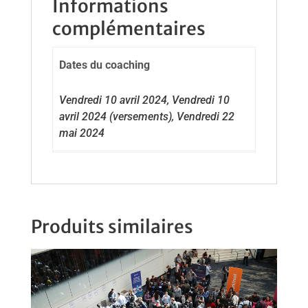
Informations
d
complémentaires
r
e
s
s
Dates du coaching
e
c
Vendredi 10 avril 2024, Vendredi 10
o
u
avril 2024 (versements), Vendredi 22
r
mai 2024
r
i
e
l
p
o
u
Produits similaires
r
r
e
j
o
i