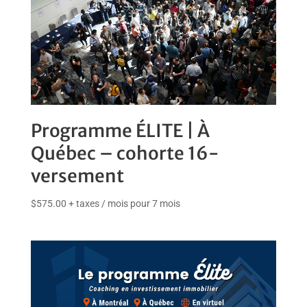
n
d
r
e
l
a
l
i
s
t
Programme ÉLITE | À
e
d
Québec – cohorte 16-
'
versement
a
t
t
$
575.00
+ taxes
/ mois pour 7 mois
e
n
t
e
d
e
c
e