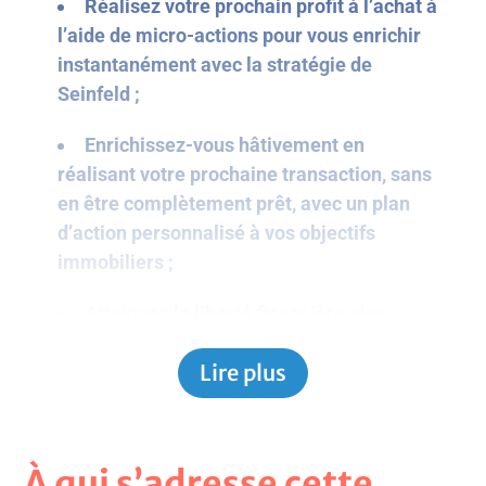
Réalisez votre prochain profit à l’achat à
l’aide de micro-actions pour vous enrichir
instantanément avec la stratégie de
Seinfeld ;
Enrichissez-vous hâtivement en
réalisant votre prochaine transaction, sans
en être complètement prêt, avec un plan
d’action personnalisé à vos objectifs
immobiliers ;
Atteignez la liberté financière plus
rapidement en réorganisant vos journées
Lire plus
avec la méthode de Ivy Lee ;
Combinez plaisir et productivité en
utilisant la technique du groupement des
À qui s’adresse cette
tentations afin d’accélérer votre parcours