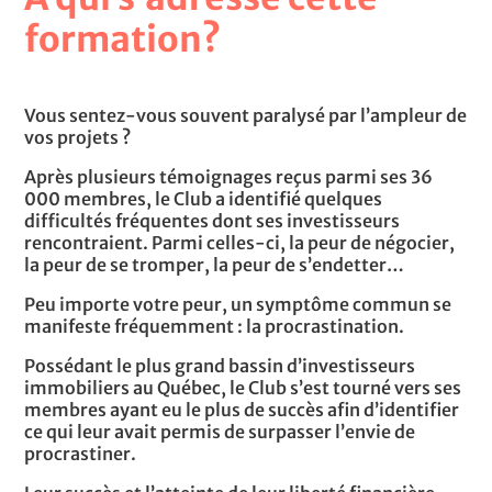
vers la liberté financière ;
formation?
Exemples concrets et outils spécifiquement choisis
pour répondre aux défis rencontrés par les
Vous sentez-vous souvent paralysé par l’ampleur de
investisseurs immobiliers.
vos projets ?
Rapportez à la maison les mêmes méthodes et
Après plusieurs témoignages reçus parmi ses 36
outils ayant permis à des centaines d’investisseurs
000 membres, le Club a identifié quelques
d’atteindre la liberté financière lors de cette
difficultés fréquentes dont ses investisseurs
formation d’une durée de 3 heures.
rencontraient. Parmi celles-ci, la peur de négocier,
la peur de se tromper, la peur de s’endetter…
« Tony est un leader avec un talent exceptionnel
Peu importe votre peur, un symptôme commun se
pour faire briller le meilleur de vous-même. Si vous
manifeste fréquemment : la procrastination.
avez envie de transformer votre vie et réaliser les
Possédant le plus grand bassin d’investisseurs
objectifs qui sont importants pour vous, Tony est le
immobiliers au Québec, le Club s’est tourné vers ses
coach d’action qu’il vous faut! »
membres ayant eu le plus de succès afin d’identifier
ce qui leur avait permis de surpasser l’envie de
– Martin Latulippe (Académie Zéro-limite)
procrastiner.