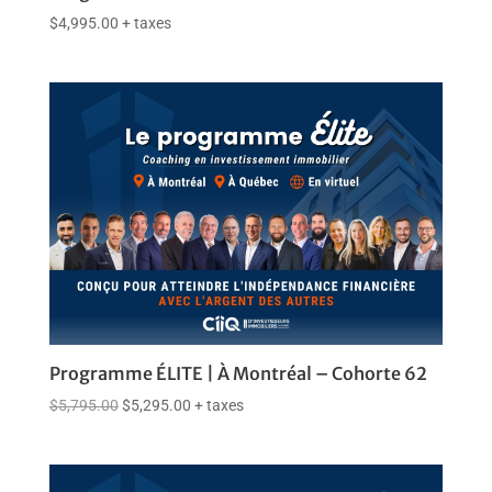
$
4,995.00
+ taxes
Programme ÉLITE | À Montréal – Cohorte 62
$
5,795.00
$
5,295.00
+ taxes