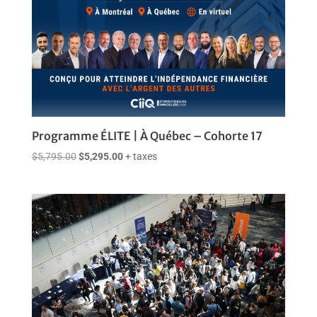
Programme ÉLITE | À Québec – Cohorte 17
Le
Le
$
5,795.00
$
5,295.00
+ taxes
prix
prix
initial
actuel
était :
est :
$5,795.00.
$5,295.00.