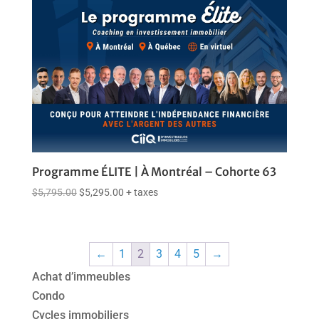
Programme ÉLITE | À Montréal – Cohorte 63
$
5,795.00
$
5,295.00
+ taxes
←
1
2
3
4
5
→
Achat d’immeubles
Condo
Cycles immobiliers