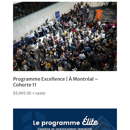
était :
est :
$1,995.00.
$1,800.00.
Programme Excellence | À Montréal –
Cohorte 11
$
5,995.00
+ taxes