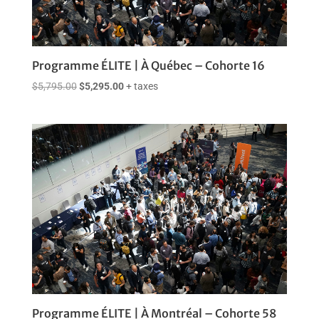
Programme ÉLITE | À Québec – Cohorte 16
Le
Le
$
5,795.00
$
5,295.00
+ taxes
prix
prix
initial
actuel
était :
est :
$5,795.00.
$5,295.00.
Programme ÉLITE | À Montréal – Cohorte 58