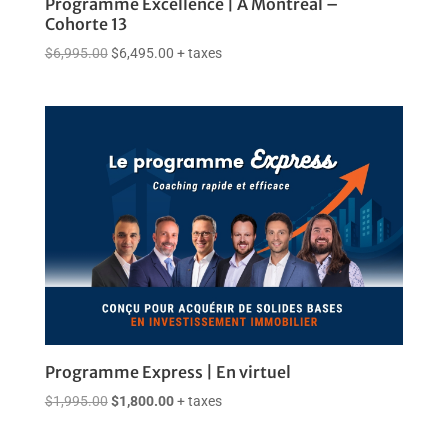
Programme Excellence | À Montréal –
Cohorte 13
$
6,995.00
$
6,495.00
+ taxes
Programme Express | En virtuel
Le
Le
$
1,995.00
$
1,800.00
+ taxes
prix
prix
initial
actuel