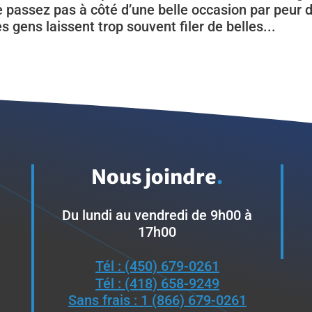
e passez pas à côté d’une belle occasion par peur 
s gens laissent trop souvent filer de belles...
Nous joindre
.
Du lundi au vendredi de 9h00 à
17h00
Tél : (450) 679-0261
Tél : (418) 658-9249
Sans frais : 1 (866) 679-0261