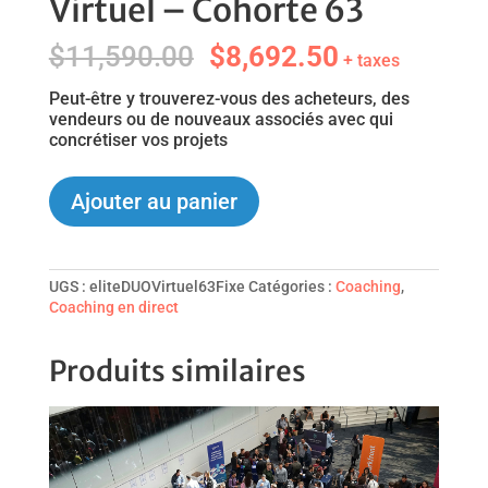
Virtuel – Cohorte 63
Le
Le
$
11,590.00
$
8,692.50
+ taxes
prix
prix
initial
actuel
Peut-être y trouverez-vous des acheteurs, des
était :
est :
vendeurs ou de nouveaux associés avec qui
$11,590.00.
$8,692.50.
concrétiser vos projets
quantité
Ajouter au panier
de
Programme
ÉLITE
|
UGS :
eliteDUOVirtuel63Fixe
Catégories :
Coaching
,
DUO
Coaching en direct
Virtuel
-
Cohorte
Produits similaires
63