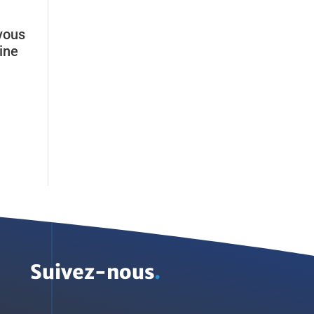
vous
hine
Suivez-nous
.