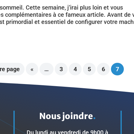
ommeil. Cette semaine, j’irai plus loin et vous
es complémentaires à ce fameux article. Avant de 
est primordial et essentiel de configurer votre mac
re page
«
…
3
4
5
6
7
Nous joindre
.
Du lundi au vendredi de 9h00 à