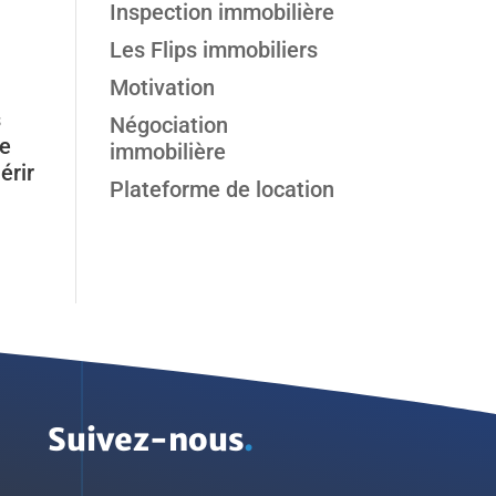
Inspection immobilière
Les Flips immobiliers
Motivation
s
Négociation
de
immobilière
érir
Plateforme de location
Suivez-nous
.