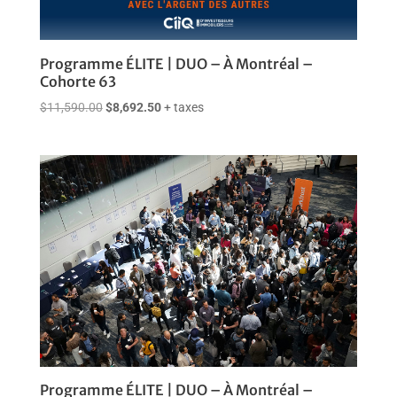
Programme ÉLITE | DUO – À Montréal –
Cohorte 63
Le
Le
$
11,590.00
$
8,692.50
+ taxes
prix
prix
initial
actuel
était :
est :
$11,590.00.
$8,692.50.
Programme ÉLITE | DUO – À Montréal –