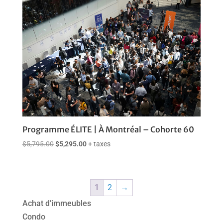
était :
est :
$5,795.00.
$5,295.00.
Programme ÉLITE | À Montréal – Cohorte 60
Le
Le
$
5,795.00
$
5,295.00
+ taxes
prix
prix
initial
actuel
était :
est :
1
2
→
$5,795.00.
$5,295.00.
Achat d’immeubles
Condo