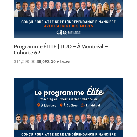
Programme ÉLITE | DUO – À Montréal –
Cohorte 62
Le
Le
$
11,590.00
$
8,692.50
+ taxes
prix
prix
initial
actuel
était :
est :
$11,590.00.
$8,692.50.