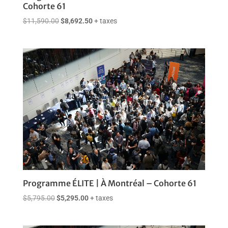
Cohorte 61
Le
Le
$
11,590.00
$
8,692.50
+ taxes
prix
prix
initial
actuel
était :
est :
$11,590.00.
$8,692.50.
Programme ÉLITE | À Montréal – Cohorte 61
Le
Le
$
5,795.00
$
5,295.00
+ taxes
prix
prix
initial
actuel