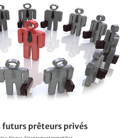
 futurs prêteurs privés
bles
,
blogue
,
Financement immobilier