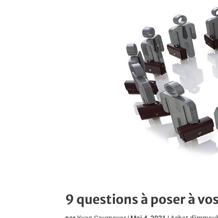
9 questions à poser à vos
par
Yvan Cournoyer
|
Mai 4, 2021
|
Achat d'immeu