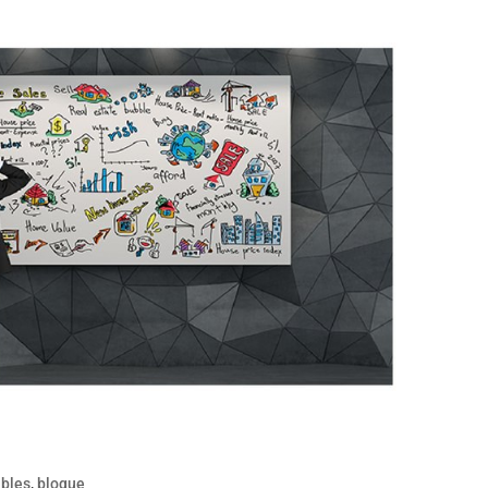
bles
,
blogue