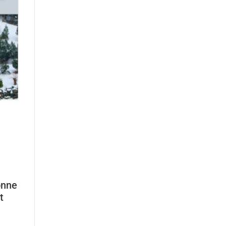
onne
t